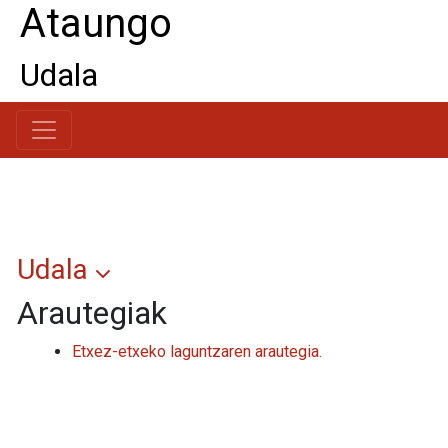
Ataungo
Udala
Udala
Arautegiak
Etxez-etxeko laguntzaren arautegia.