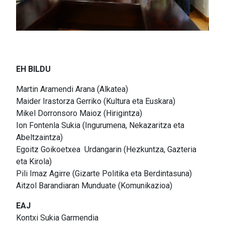
EH BILDU
Martin Aramendi Arana (Alkatea)
Maider Irastorza Gerriko (Kultura eta Euskara)
Mikel Dorronsoro Maioz (Hirigintza)
Ion Fontenla Sukia (Ingurumena, Nekazaritza eta
Abeltzaintza)
Egoitz Goikoetxea Urdangarin (Hezkuntza, Gazteria
eta Kirola)
Pili Imaz Agirre (Gizarte Politika eta Berdintasuna)
Aitzol Barandiaran Munduate (Komunikazioa)
EAJ
Kontxi Sukia Garmendia