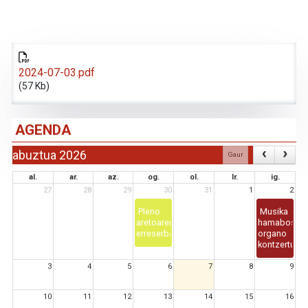
2024-07-03.pdf
(57 Kb)
AGENDA
abuztua 2026
Gaur
al.
ar.
az.
og.
ol.
lr.
ig.
27
28
29
30
31
1
2
Pleno
Musika
aretoaren
hamabostal
erreserba
organo
kontzertua
3
4
5
6
7
8
9
10
11
12
13
14
15
16