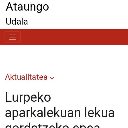
Ataungo
Udala
Aktualitatea
Lurpeko
aparkalekuan lekua