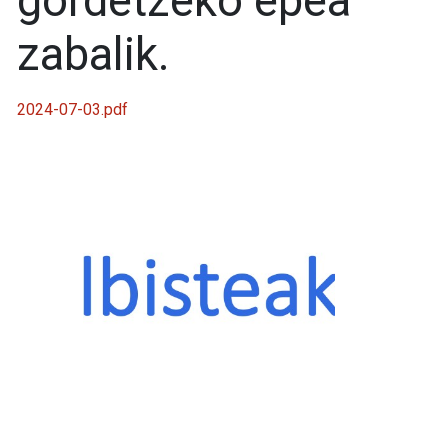
gordetzeko epea
zabalik.
2024-07-03.pdf