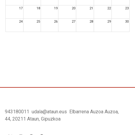
17
18
19
20
21
22
23
24
25
26
27
28
29
30
31
1
2
3
4
5
6
943180011
udala@ataun.eus
Elbarrena Auzoa Auzoa,
44, 20211 Ataun, Gipuzkoa