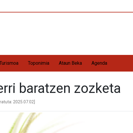
Turismoa
Toponimia
Ataun Beka
Agenda
rri baratzen zozketa
ratuta: 2025.07.02]