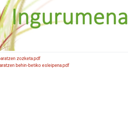
baratzen zozketa.pdf
baratzen behin-betiko esleipena.pdf