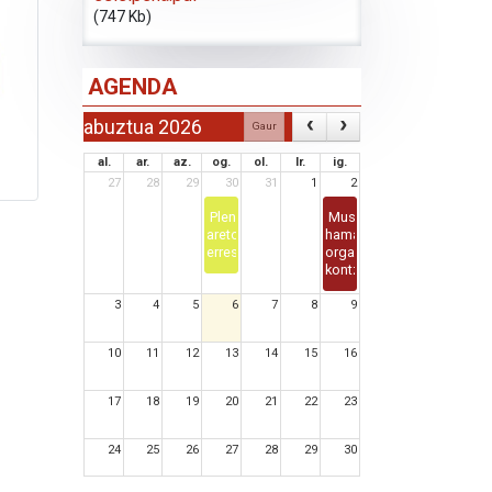
(747 Kb)
AGENDA
abuztua 2026
Gaur
al.
ar.
az.
og.
ol.
lr.
ig.
27
28
29
30
31
1
2
Pleno
Musika
aretoaren
hamabostaldiko
erreserba
organo
kontzertua
3
4
5
6
7
8
9
10
11
12
13
14
15
16
17
18
19
20
21
22
23
24
25
26
27
28
29
30