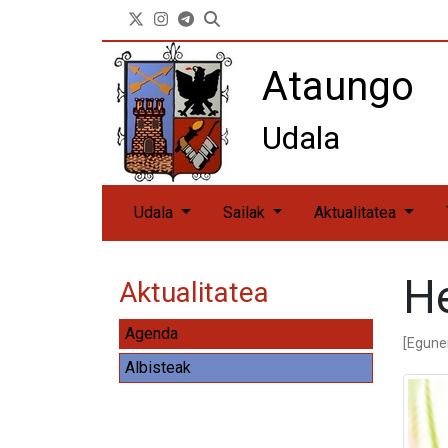
X sarea
instagram
Telegram
Bilatu orrian
Ataungo
Udala
Udala
Sailak
Aktualitatea
He
Aktualitatea
Agenda
[Egune
Albisteak