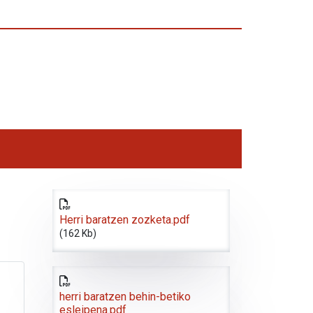
Herri baratzen zozketa.pdf
(162 Kb)
herri baratzen behin-betiko
esleipena.pdf