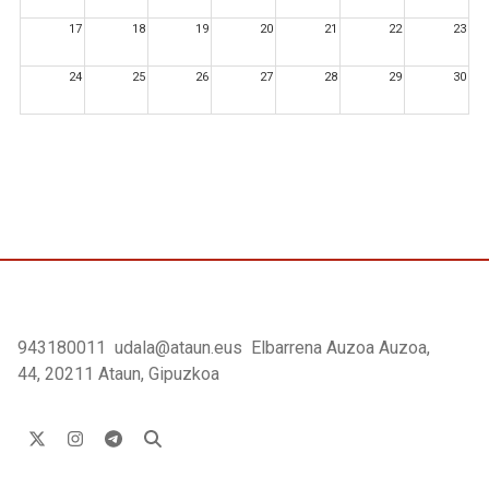
17
18
19
20
21
22
23
24
25
26
27
28
29
30
31
1
2
3
4
5
6
943180011
udala@ataun.eus
Elbarrena Auzoa Auzoa,
44, 20211 Ataun, Gipuzkoa
X sarea
instagram
Telegram
Bilatu orrian