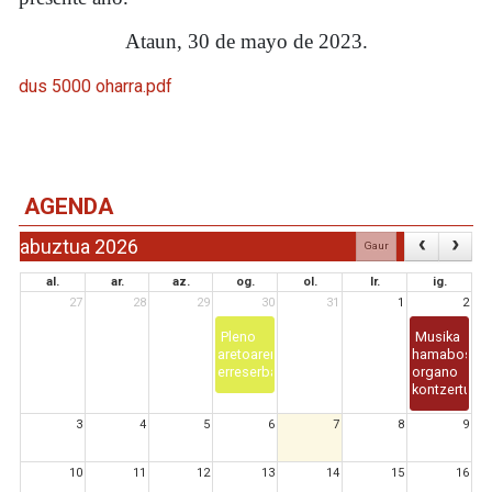
Ataun, 30 de mayo de 2023.
dus 5000 oharra.pdf
AGENDA
abuztua 2026
Gaur
al.
ar.
az.
og.
ol.
lr.
ig.
27
28
29
30
31
1
2
Pleno
Musika
aretoaren
hamabostal
erreserba
organo
kontzertua
3
4
5
6
7
8
9
10
11
12
13
14
15
16