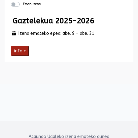
Eman izena
Gaztelekua 2025-2026
Izena emateko epea: abe. 9 - abe. 31
info +
Ataungo Udaleko izena emateko gunea