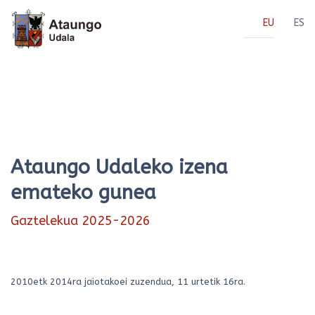
EU
ES
Ataungo Udaleko izena
emateko gunea
Gaztelekua 2025-2026
2010etk 2014ra jaiotakoei zuzendua, 11 urtetik 16ra.