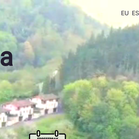
EU
ES
la