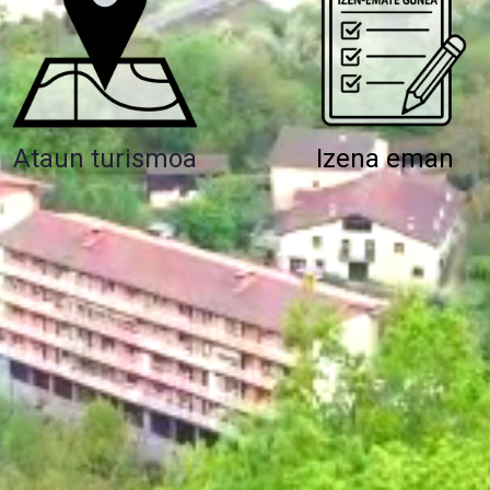
Ataun turismoa
Izena eman